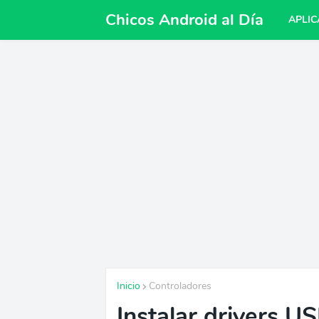
Chicos Android al Día
APLIC
Inicio
Controladores
Instalar drivers 