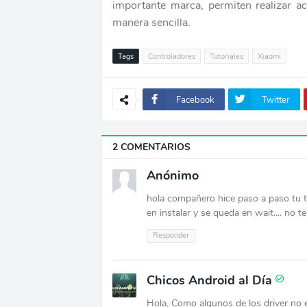
importante marca, permiten realizar a
manera sencilla.
Tags
Controladores
Tutoriales
Xiaomi
Facebook
Twitter
2 COMENTARIOS
Anónimo
hola compañero hice paso a paso tu tu
en instalar y se queda en wait.... no t
Responder
Chicos Android al Día
Hola, Como algunos de los driver no es