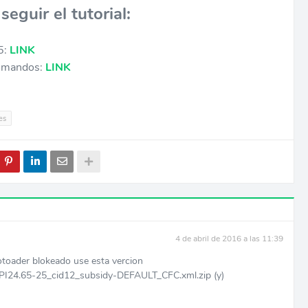
seguir el tutorial:
5:
LINK
comandos:
LINK
es
4 de abril de 2016 a las 11:39
lotoader blokeado use esta vercion
4.65-25_cid12_subsidy-DEFAULT_CFC.xml.zip (y)