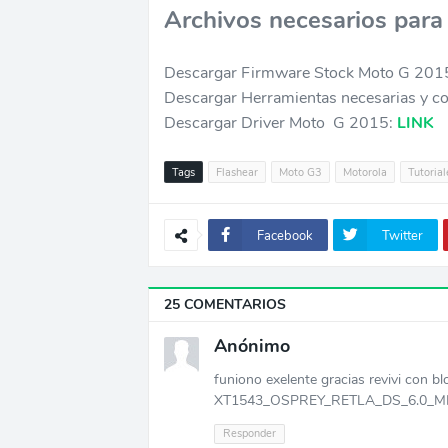
Archivos necesarios para 
Descargar Firmware Stock Moto G 201
Descargar Herramientas necesarias y 
Descargar Driver Moto G 2015:
LINK
Tags
Flashear
Moto G3
Motorola
Tutorial
Facebook
Twitter
25 COMENTARIOS
Anónimo
funiono exelente gracias revivi con b
XT1543_OSPREY_RETLA_DS_6.0_MPI2
Responder