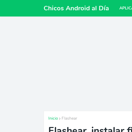
Chicos Android al Día
APLIC
Inicio
Flashear
Flashear, instalar