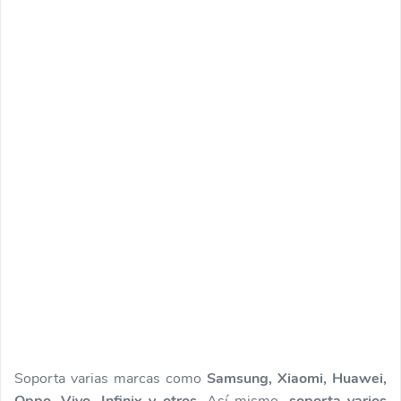
Soporta varias marcas como
Samsung, Xiaomi, Huawei,
Oppo, Vivo, Infinix y otros
. Así mismo,
soporta varios