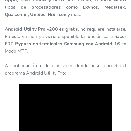
tipos de procesadores como Exynos, MediaTek,
Qualcomm, UniSoc, HiSilicon
y más.
Android Utility Pro v200 es gratis
, no requiere instalarse.
En esta versión ya viene disponible la función para
hacer
FRP Bypass en terminales Samsung con Android 16
en
Modo MTP.
A continuación te dejo un video donde puse a prueba el
programa Android Utility Pro: